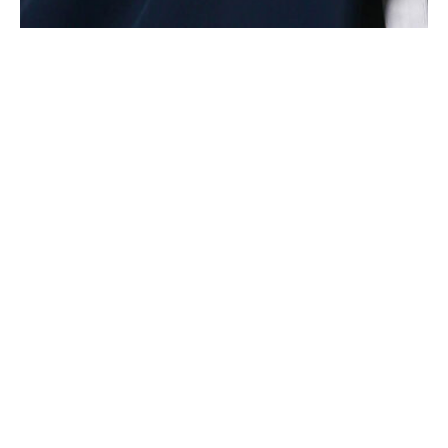
Артур Айратович Каримов
Тренер броскового центра Морозово
Высшее образование Башкирский государственный
педагогический университет им. М. Акмуллы.
Играл за команды Академия СКА (Санкт — Петербург), Салават
Юлаев (Уфа)
Тренер педагог